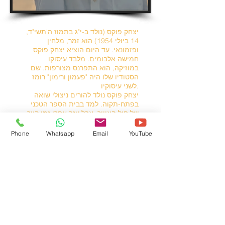
יצחק פוקס (נולד ב-י"ג בתמוז ה'תשי"ד,
14 ביולי 1954) הוא זמר, מלחין
ופזמונאי. עד היום הוציא יצחק פוקס
חמישה אלבומים. מלבד עיסוקו
במוזיקה, הוא התפרנס מצורפות. שם
הסטודיו שלו היה "פעמון ורימון" רומז
לשני עיסוקיו.
יצחק פוקס נולד להורים ניצולי שואה
בפתח-תקוה. למד בבית הספר הטכני
של חיל האוויר, אבל עזב אחרי זמן קצר.
לפני הגיוס עבד כסניטר בבית החולים
בילינסון. ניסה להתקבל ללהקה צבאית,
Phone
Whatsapp
Email
YouTube
אך כשנבחן, יוסי בנאי אמר לו לבוא
לבחינה נוספת, ויצחק פוקס סירב. את
שירותו הצבאי הוא עשה בנח"ל. לאחר
מלחמת יום הכיפורים השתחרר יצחק
פוקס מצה"ל, ויצא למסע חיפוש אחר
משמעות בחיים, התנתק מהעולם ונסע
לעבוד כטרקטוריסט ברמת הגולן. שם
הוא גילה את עצמו מחדש והחליט
לעלות לירושלים ולחזור בתשובה.
בירושלים הלך ללמוד בישיבת אור שמח.